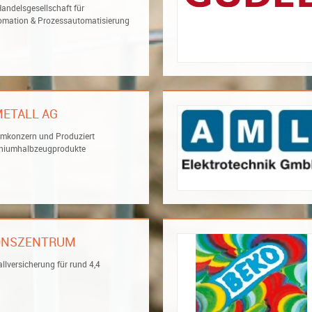
andelsgesellschaft für
tomation & Prozessautomatisierung
METALL AG
umkonzern und Produziert
iniumhalbzeugprodukte
IONSZENTRUM
allversicherung für rund 4,4