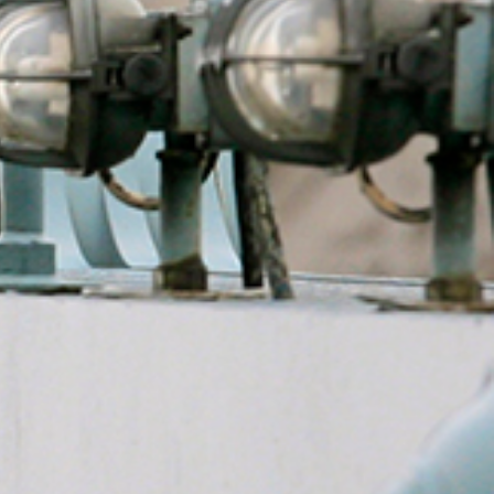
EUROFOAM GMBH - SCHAUMSTOFFE
Produktion, Weiterverarbeitung, dem Vertrieb und der Veredelung
von Polyurethan- und Polyethylen-Schaum.
VISIT PAGE
FESTSPIELHAUS SALZBURG
Wir sind langjähriger Partner einer der Bekanntesten Festspiele
Europas
VISIT PAGE
KOPF HOLDING GMBH
Die Kopfgruppe gehört zu den weltweit führenden
Feuerverzinkgruppen und stellt zudem verschiedenste
Druckgussprodukte her.