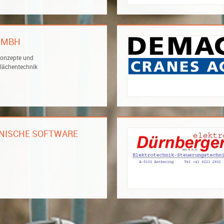
 GMBH
nkonzepte und
flächentechnik
HNISCHE SOFTWARE