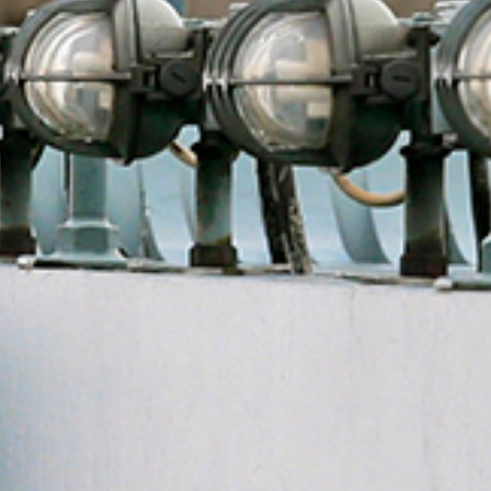
, Tofix, Emsal und Rorax ist Erdal
n auf dem europäischen Markt
ZBEARBEITUNG
iert in Hall in Tirol/Österreich
gsmaschinen für den weltweiten
URENWERKE GMBH
te für die Wasser, Abwasser und