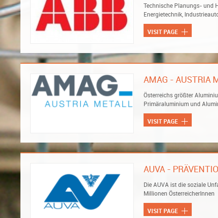
Technische Planungs- und H
Energietechnik, Industrieau
VISIT PAGE
AMAG - AUSTRIA 
Österreichs größter Alumini
Primäraluminium und Alum
VISIT PAGE
AUVA - PRÄVENT
Die AUVA ist die soziale Unf
Millionen ÖsterreicherInnen
VISIT PAGE