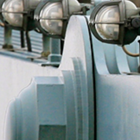
ERDAL GMBH
Mit Marken wie Erdal, Frosch
als innovatives Unternehme
bestens etabliert.
VISIT PAGE
FELDER KG - HOL
FELDER entwickelt und produz
erstklassige Holzbearbeitun
Vertrieb.
VISIT PAGE
E. HAWLE ARMAT
Stellt hochwertigste Produk
Gaswirtschaft her.