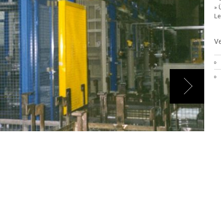
» 
Le
V